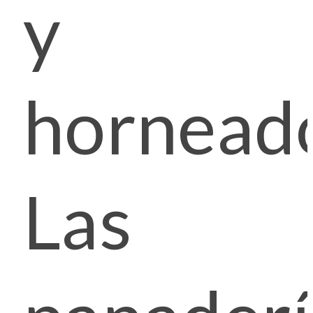
y
hornead
Las