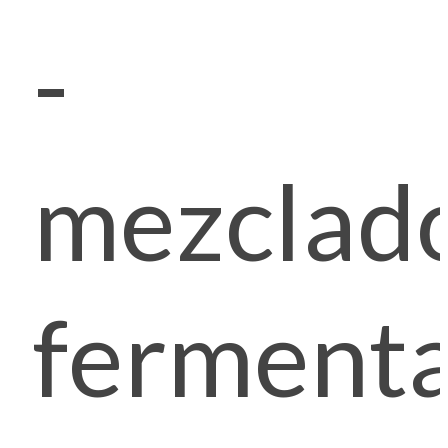
-
mezclad
fermenta