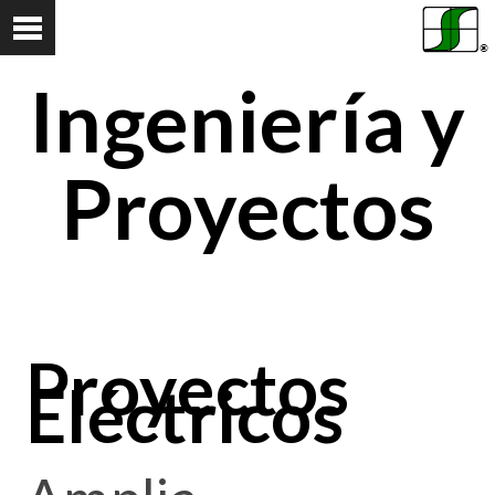
Ingeniería y
Proyectos
Proyectos
Eléctricos