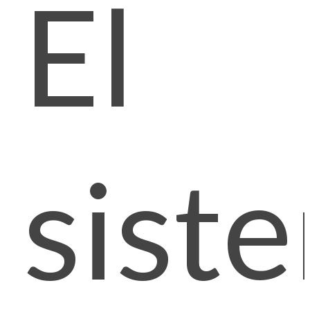
El
sist