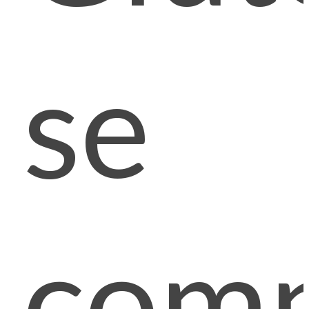
se
com