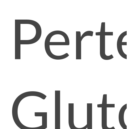
Pert
Glut