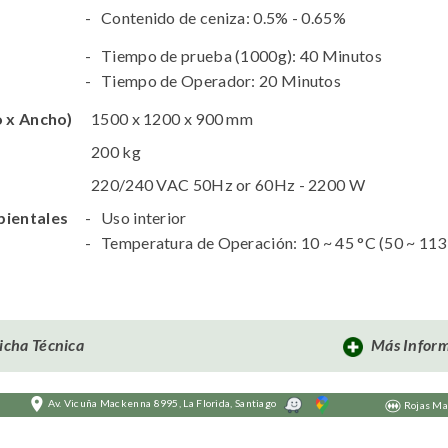
Contenido de ceniza: 0.5% - 0.65%
Tiempo de prueba (1000g): 40 Minutos
Tiempo de Operador: 20 Minutos
 x Ancho)
1500 x 1200 x 900 mm
200 kg
220/240 VAC 50Hz or 60Hz - 2200 W
ientales
Uso interior
Temperatura de Operación: 10 ~ 45 °C (50 ~ 113
icha Técnica
Más Infor
Av. Vicuña Mackenna 8995, La Florida, Santiago
Rojas Mag