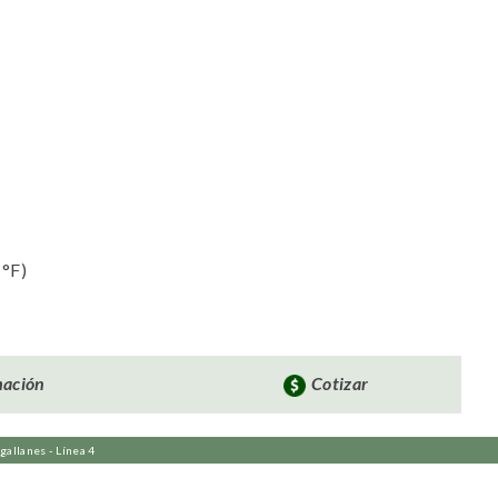
 °F)
mación
Cotizar
allanes - Línea 4