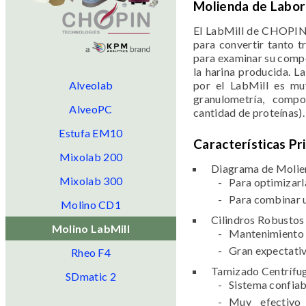
Molienda de Labor
El LabMill de CHOPIN 
para convertir tanto t
para examinar su compo
la harina producida. L
Alveolab
por el LabMill es muy
granulometría, compo
AlveoPC
cantidad de proteínas).
Estufa EM10
Características Pr
Mixolab 200
Diagrama de Molie
Mixolab 300
Para optimizarl
Para combinar u
Molino CD1
Cilindros Robustos
Molino LabMill
Mantenimiento 
Gran expectativ
Rheo F4
Tamizado Centrífu
SDmatic 2
Sistema confia
Muy efectivo 