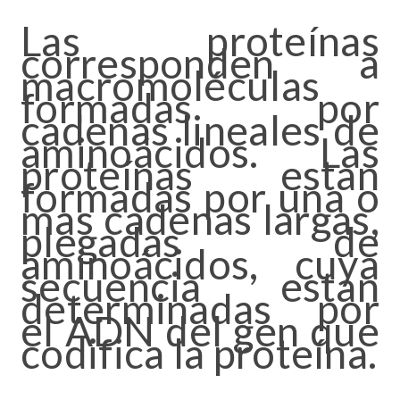
Las proteínas
corresponden a
macromoléculas
formadas por
cadenas lineales de
aminoácidos. Las
proteínas estan
formadas por una o
mas cadenas largas,
plegadas de
aminoácidos, cuya
secuencia estan
determinadas por
el ADN del gen que
codifica la proteína.