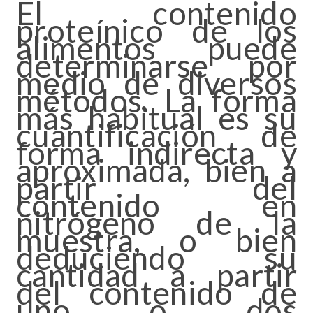
El contenido
proteínico de los
alimentos puede
determinarse por
medio de diversos
métodos. La forma
más habitual es su
cuantificación de
forma indirecta y
aproximada, bien a
partir del
contenido en
nitrógeno de la
muestra, o bien
deduciendo su
cantidad a partir
del contenido de
uno o dos